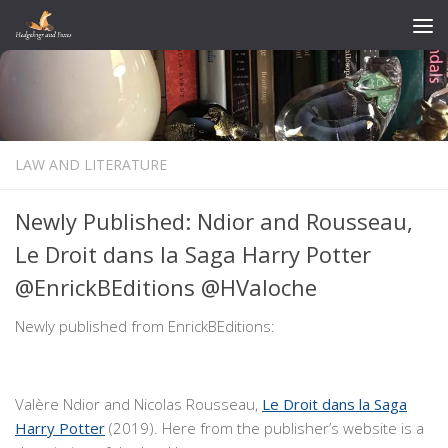
Skip to content
LAW AND LITERATURE
Newly Published: Ndior and Rousseau,
Le Droit dans la Saga Harry Potter
@EnrickBEditions @HValoche
Newly published from EnrickBEditions:
Valère Ndior and Nicolas Rousseau,
Le Droit dans la Saga
Harry Potter
(2019). Here from the publisher’s website is a