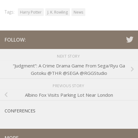
Tags:
Harry Potter
J. K. Rowling
News
FOLLOW:
NEXT STORY
“Judgment”: A Crime Drama Game From Sega/Ryu Ga
Gotoku @THR @SEGA @RGGStudio
PREVIOUS STORY
Albino Fox Visits Parking Lot Near London
CONFERENCES
MORE